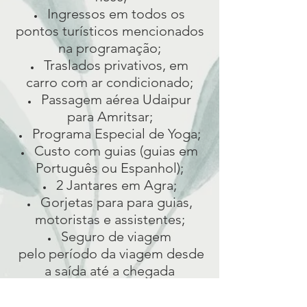
Ingressos em todos os
pontos turísticos mencionados
na programação;
Traslados privativos, em
carro com ar condicionado;
Passagem aérea Udaipur
para Amritsar;
Programa Especial de Yoga;
Custo com guias (guias em
Português ou Espanhol);
2 Jantares em Agra;
Gorjetas para para guias,
motoristas e assistentes;
Seguro
de viagem
pelo
período da viagem desde
a saída até a chegada
-
Coberturas e valores válidos
para
passageiros até 70 anos.