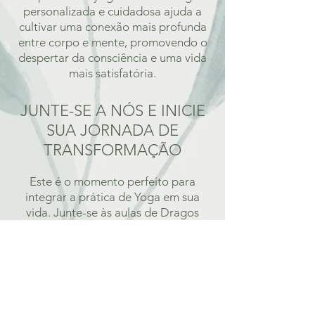
personalizada e cuidadosa ajuda a
cultivar uma conexão mais profunda
entre corpo e mente, promovendo o
despertar da consciência e uma vida
mais satisfatória.
JUNTE-SE A NÓS E INICIE
SUA JORNADA DE
TRANSFORMAÇÃO
Este é o momento perfeito para
integrar a prática de Yoga em sua
vida. Junte-se às aulas de Dragos
Calin e experimente os benefícios
transformadores do Yoga. Não
importa onde você esteja no mundo,
a sabedoria e a experiência de
Dragos estarão acessíveis para guiá-
lo em sua jornada.