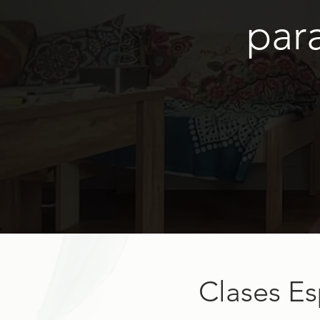
par
Clases Es