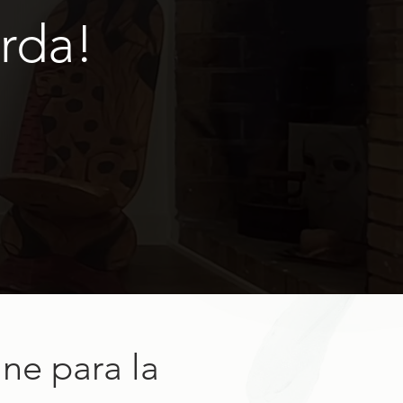
rda!
ne para la