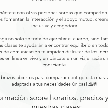
éctate con otras personas sordas que comparten 
es fomentan la interacción y el apoyo mutuo, crea
inclusiva y acogedora.
Yoga no solo se trata de ejercitar el cuerpo, sino t
ras clases te ayudarán a encontrar equilibrio en tod
s de comunicación te impidan disfrutar de los incr
es en línea en vivo y embárcate en un viaje hacia u
consciente.
brazos abiertos para compartir contigo esta maravi
adaptada a tus necesidades únicas! 🙏🤟
ormación sobre horarios, precios 
nuestras clases: