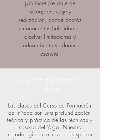
¡Un increíble viaje de
autoaprendizaje y
realización, donde podrás
reconocer tus habilidades,
disolver limitaciones y
redescubrir tu verdadera
esencia!
¿CUÁL ES EL PROPÓSITO DEL
CURSO?
Las clases del Curso de Formación
de InYoga son una profundización
teórica y práctica de las técnicas y
filosofía del Yoga. Nuestra
metodología promueve el despertar