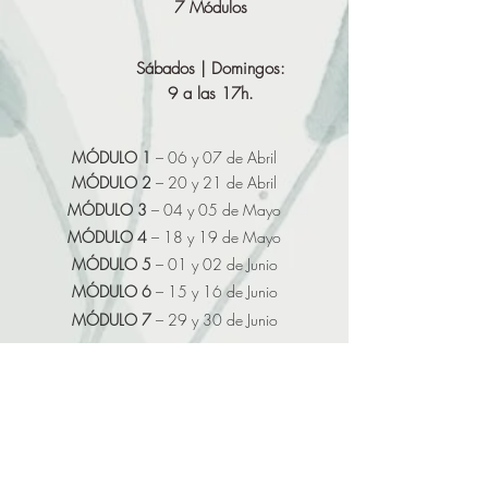
7 Módulos
Sábados | Domingos:
9 a las 17h.
MÓDULO 1
– 06 y 07 de Abril
MÓDULO 2
– 20
y 21 de Abril
MÓDULO 3
– 04
y 05
de May
o
MÓDULO 4
– 18
y 19
de Mayo
MÓDULO 5
– 01
y 02 de Junio
MÓDULO 6
– 15
y 16
de Junio
MÓDULO 7
– 29
y 30
de Junio
NUESTROS PROFESORES