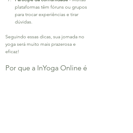
plataformas têm fóruns ou grupos 
para trocar experiências e tirar 
dúvidas.
Seguindo essas dicas, sua jornada no 
yoga será muito mais prazerosa e 
eficaz!
Por que a InYoga Online é 
a escolha certa para você
Se você quer uma experiência 
completa, a InYoga Online é uma 
excelente opção. Ela foi criada para ser 
a plataforma de yoga online mais 
acessível e de alta qualidade do 
mercado. Com aulas para todos os 